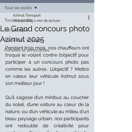
Tous les posts
Azimut Transport
Tous les posts
20 août 2025
1 min de lecture
Le Grand concours photo
Vie pratique
Azimut 2025
Tourisme - Voyages
Pendant trois mois, nos chauffeurs ont 
Pensées et annecdotes
troqué le volant contre l’objectif pour 
participer à un concours photo pas 
comme les autres. L’objectif ? Mettre 
en valeur leur véhicule Azimut sous 
son meilleur jour !
Qu’il s’agisse d’un minibus au coucher 
du soleil, d’une voiture au cœur de la 
nature, ou d’un véhicule au milieu d'un 
beau paysage urbain, nos participants 
ont redoublé de créativité pour 