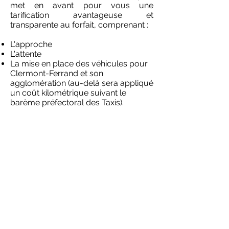
met en avant pour vous une
tarification avantageuse et
transparente au forfait, comprenant :
L'approche
L'attente
La mise en place des véhicules pour
Clermont-Ferrand et son
agglomération (au-delà sera appliqué
un coût kilométrique suivant le
barème préfectoral des Taxis).
La distance facturée est calculée
suivant le site VIA MICHELIN, au trajet
le plus rapide, depuis le point de prise
en charge de l'assuré, jusqu'au lieu
de destination. Ainsi, vous connaissez
la distance exacte et le coût de
chaque mission.