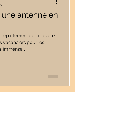
re
 une antenne en
le département de la Lozère
 vacanciers pour les
. Immense...
Renseignements
Vous ne trouvez pas le service
adéquat ? AZIMUT répondra à toutes
vos demandes particulières. N'hésitez