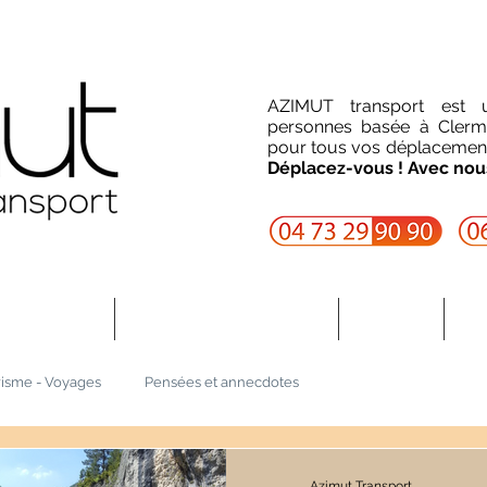
AZIMUT transport est 
personnes basée à Clerm
pour tous vos déplacements
Déplacez-vous ! Avec nou
s services
Devis et Réservation
Contact
Ré
isme - Voyages
Pensées et annecdotes
Azimut Transport