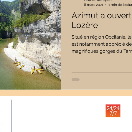
8 mars 2021
1 min de lectu
Azimut a ouvert
Lozère
Situé en région Occitanie, 
est notamment apprécié des
magnifiques gorges du Tarn
Nos services
> Transport à la demande
> Location minibus 9 places
(avec ou sans chauffeur)